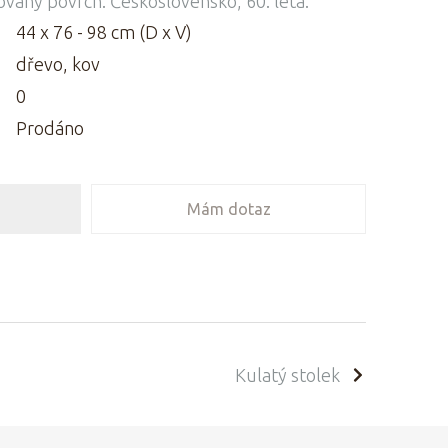
vaný povrch. Československo, 60. léta.
44 x 76 - 98 cm (D x V)
dřevo, kov
0
Prodáno
Mám dotaz
Kulatý stolek