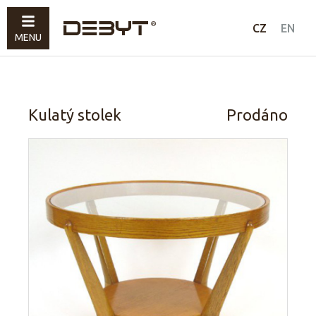
Nábytek
CZ
EN
MENU
Svítidla
Doplňky
Prodáno
Kulatý stolek
Prodáno
Jak nakupovat
Kontakty