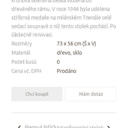
kruhová skleněná deska vložena do
dřevěného rámu. V roce 1946 byla udělena
stříbrná medaile na milánském Trienále celé
sedací soupravě z níž tento stolek pochází. Po
částečné renovaci.
Rozměry
73 x 56 cm (Š x V)
Materiál
dřevo, sklo
Počet kusů
0
Cena vč. DPH
Prodáno
Chci koupit
Mám dotaz
Pianová židlička
Konferenční stolek