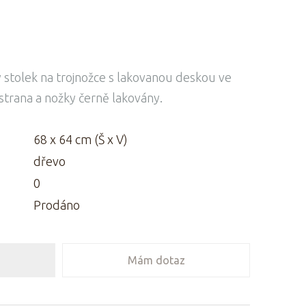
stolek na trojnožce s lakovanou deskou ve
strana a nožky černě lakovány.
68 x 64 cm (Š x V)
dřevo
0
Prodáno
Mám dotaz