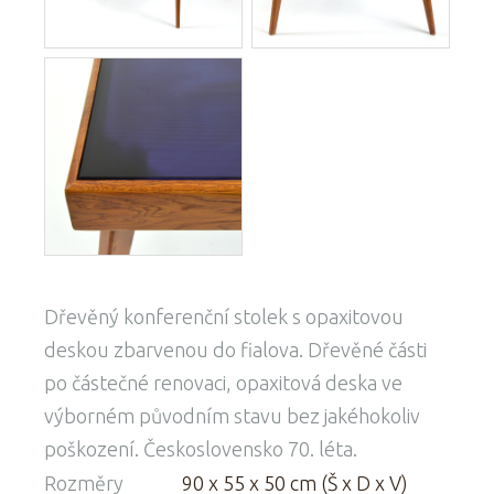
Dřevěný konferenční stolek s opaxitovou
deskou zbarvenou do fialova. Dřevěné části
po částečné renovaci, opaxitová deska ve
výborném původním stavu bez jakéhokoliv
poškození. Československo 70. léta.
Rozměry
90 x 55 x 50 cm (Š x D x V)