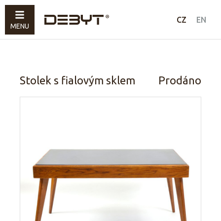
Nábytek
CZ
EN
MENU
Svítidla
Doplňky
Prodáno
Stolek s fialovým sklem
Prodáno
Jak nakupovat
Kontakty