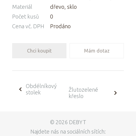
Materiál
dřevo, sklo
Počet kusů
0
Cena vč. DPH
Prodáno
Chci koupit
Mám dotaz
Obdélníkový
Žlutozelené
stolek
křeslo
© 2026 DEBYT
Najdete nás na sociálních sítích: