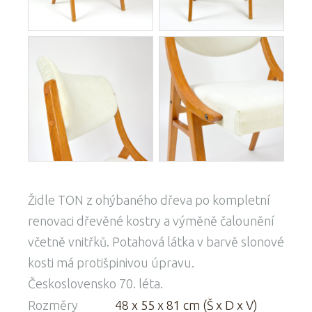
Židle TON z ohýbaného dřeva po kompletní
renovaci dřevěné kostry a výměně čalounění
včetně vnitřků. Potahová látka v barvě slonové
kosti má protišpinivou úpravu.
Československo 70. léta.
Rozměry
48 x 55 x 81 cm (Š x D x V)