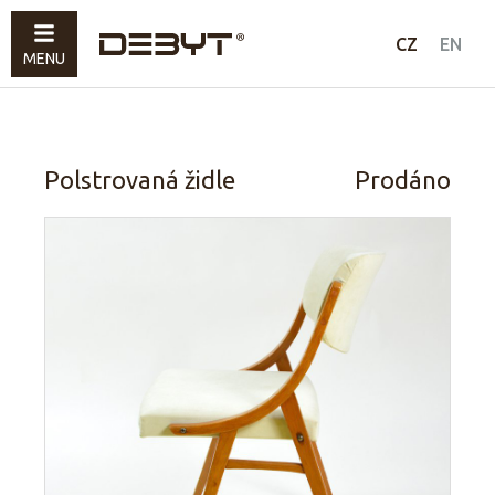
Nábytek
CZ
EN
MENU
Svítidla
Doplňky
Prodáno
Polstrovaná židle
Prodáno
Jak nakupovat
Kontakty