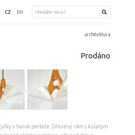
CZ
EN
architektura
Prodáno
htýřky v barvě perleťě. Dřevěný rám s kulatým