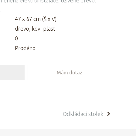
měněná elektroinstalace, oživené dřevo.
.
47 x 67 cm (Š x V)
dřevo, kov, plast
0
Prodáno
Mám dotaz
Odkládací stolek