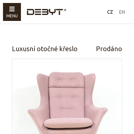
Nábytek
CZ
EN
MENU
Svítidla
Doplňky
Prodáno
Luxusní otočné křeslo
Prodáno
Jak nakupovat
Kontakty