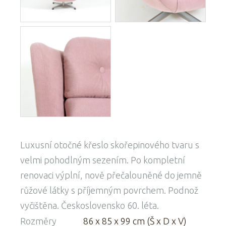
Luxusní otočné křeslo skořepinového tvaru s
velmi pohodlným sezením. Po kompletní
renovaci výplní, nově přečalouněné do jemně
růžové látky s příjemným povrchem. Podnož
vyčištěna. Československo 60. léta.
Rozměry
86 x 85 x 99 cm (Š x D x V)