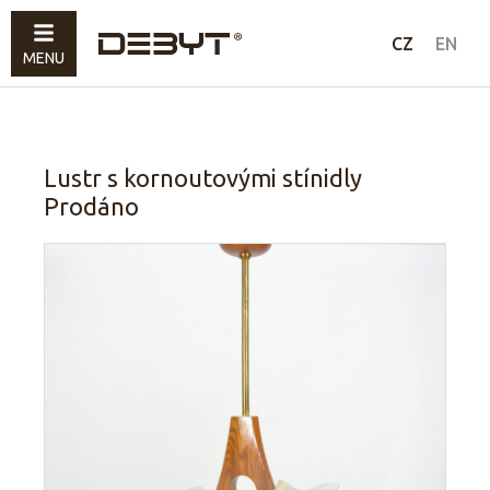
Nábytek
CZ
EN
MENU
Svítidla
Doplňky
Prodáno
Lustr s kornoutovými stínidly
Prodáno
Jak nakupovat
Kontakty