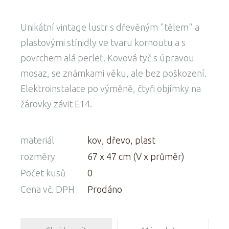
Unikátní vintage lustr s dřevěným "tělem" a
plastovými stínidly ve tvaru kornoutu a s
povrchem alá perleť. Kovová tyč s úpravou
mosaz, se známkami věku, ale bez poškození.
Elektroinstalace po výměně, čtyři objímky na
žárovky závit E14.
materiál
kov, dřevo, plast
rozměry
67 x 47 cm (V x průměr)
Počet kusů
0
Cena vč. DPH
Prodáno