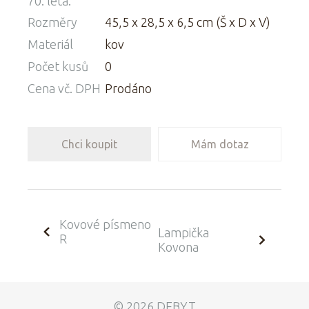
70. léta.
Rozměry
45,5 x 28,5 x 6,5 cm (Š x D x V)
Materiál
kov
Počet kusů
0
Cena vč. DPH
Prodáno
Chci koupit
Mám dotaz
Kovové písmeno
Lampička
R
Kovona
© 2026 DEBYT