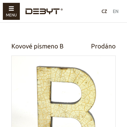
Nábytek
CZ
EN
MENU
Svítidla
Doplňky
Prodáno
Kovové písmeno B
Prodáno
Jak nakupovat
Kontakty