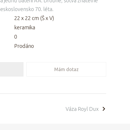
na jednu baterii AA. Drobné, sotva znatelné
eskoslovensko 70. léta.
22 x 22 cm (Š x V)
keramika
0
Prodáno
Mám dotaz
Váza Royl Dux