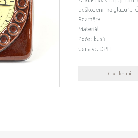
za klasický s napájením 
poškození, na glazuře. Č
Rozměry
Materiál
Počet kusů
Cena vč. DPH
Chci koupit