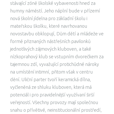
stávající zóně školské vybavenosti hned za
humny náměstí. Jeho náplní bude v přízemí
nová školní jídelna pro základní školu i
mateřskou školku, které navrhovanou
novostavbu obklopují, Dům dětí a mládeže ve
formě přiznaných nástřešních pavilonků
jednotlivých zájmových kluboven, a také
nízkoprahový klub se vstupním dvorečkem za
tajemnou zdí, vyvažující protichůdné nároky
na umístění intimní, přitom však v centru
dění. Uliční parter tvoří keramická dílna,
vyčleněná ze shluku kluboven, která má
potenciál i pro pravidelnější využívaní širší
veřejností. Všechny provozy mají společnou
snahu o přívětivé, neinstitucionální prostředí,