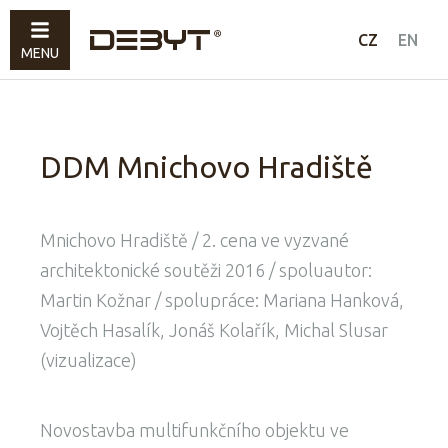
Nábytek
CZ
EN
MENU
Svítidla
Doplňky
Prodáno
DDM Mnichovo Hradiště
Jak nakupovat
Kontakty
Mnichovo Hradiště / 2. cena ve vyzvané
architektonické soutěži 2016 / spoluautor:
Martin Kožnar / spolupráce: Mariana Hanková,
Vojtěch Hasalík, Jonáš Kolařík, Michal Slusar
(vizualizace)
Novostavba multifunkčního objektu ve