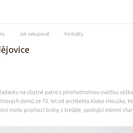
no
Jak nakupovat
Kontakty
ějovice
žadavku na obytné patro s plnohodnotnou světlou výško
riových domů ze 70. let od architekta Aloise Hlouška, kt
 motiv průchozí brány z treláže, posilující intimní char