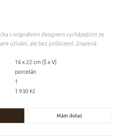
ička s originálním designem vycházejícím ze
ami užívání, ale bez poškození. Značená.
16 x 22 cm (Š x V)
porcelán
1
1 930 Kč
Mám dotaz