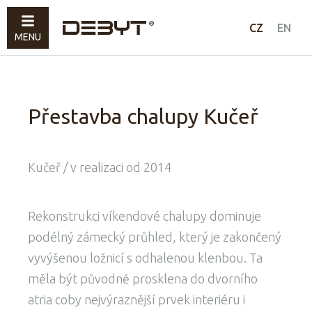
Práce
CZ
EN
MENU
Volná tvorba
Profil
Kontakty
Přestavba chalupy Kučeř
Kučeř / v realizaci od 2014
Rekonstrukci víkendové chalupy dominuje
podélný zámecký průhled, který je zakončený
vyvýšenou ložnicí s odhalenou klenbou. Ta
měla být původně prosklena do dvorního
atria coby nejvýraznější prvek interiéru i