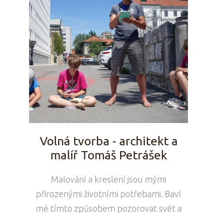
Volná tvorba - architekt a
malíř Tomáš Petrášek
Malování a kreslení jsou mými
přirozenými životními potřebami. Baví
mě tímto způsobem pozorovat svět a