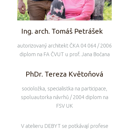
Ing. arch. Tomáš Petrášek
autorizovaný architekt ČKA 04 064 / 2006
diplom na FA ČVUT u prof. Jana Bočana
PhDr. Tereza Květoňová
socioložka, specialistka na participace,
spoluautorka návrhů / 2004 diplom na
FSV UK
V atelieru DEBYT se potkávají profese