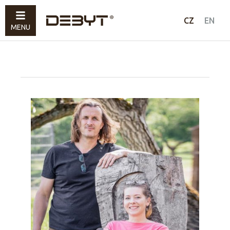
Nábytek
CZ
EN
MENU
Svítidla
Doplňky
Prodáno
Jak nakupovat
Kontakty