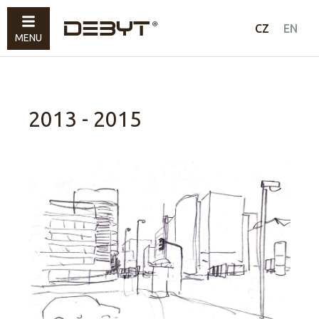
Nábytek
CZ
EN
MENU
Svítidla
Doplňky
Prodáno
2013 - 2015
Jak nakupovat
Kontakty